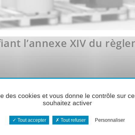
iant l’annexe XIV du règl
 1907-2006 prévoit l’ajout de 5 nouvelles substances à la l
ise des cookies et vous donne le contrôle sur 
souhaitez activer
 dont l’inclusion dans l’annexe est reportée
(7 composés du 
Tout accepter
Tout refuser
Personnaliser