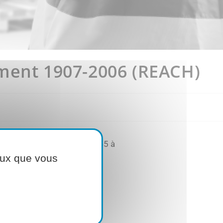
ement 1907-2006 (REACH)
iste autorisation (entrées 55 à
ceux que vous
plomb, bisphénol A, …).