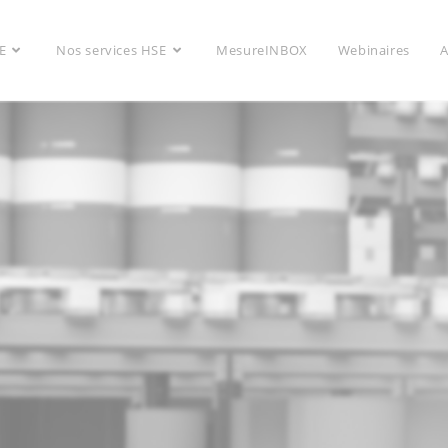
E
Nos services HSE
MesureINBOX
Webinaires
A