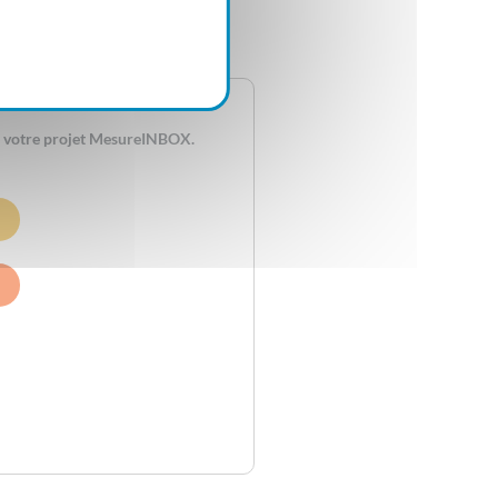
r votre logiciel PulSSE.
r votre projet MesureINBOX.