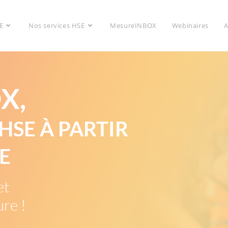
E
Nos services HSE
MesureINBOX
Webinaires
A
X,
HSE À PARTIR
E
et
ure !