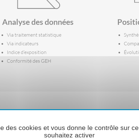
Analyse des données
Posit
Via traitement statistique
Synthè
Via indicateurs
Compar
Indice d’exposition
Évoluti
Conformité des GEH
reINBOX, l'applicatio
numérique
ise des cookies et vous donne le contrôle sur 
souhaitez activer