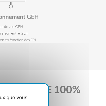
ionnement GEH
se de vos GEH
aison entre GEH
on en fonction des EPI
n métier HSE 100%
ceux que vous