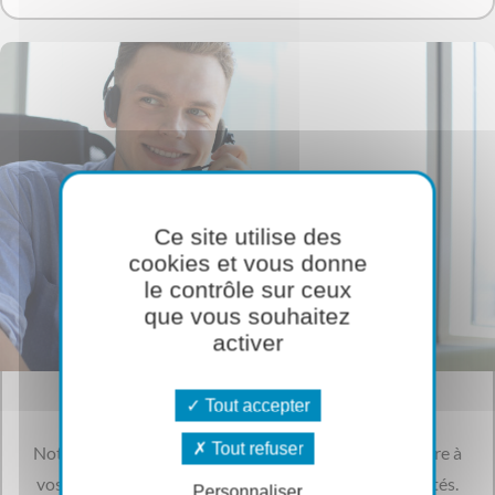
Ce site utilise des
cookies et vous donne
le contrôle sur ceux
que vous souhaitez
activer
Assistance technique
Tout accepter
Tout refuser
Notre équipe support est à votre écoute pour répondre à
vos besoins et pour résoudre rapidement vos difficultés.
Personnaliser