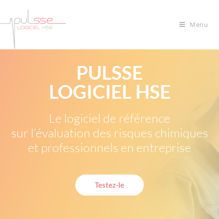
Menu
PULSSE
LOGICIEL HSE
Le logiciel de référence
sur l’évaluation des risques chimiques
et professionnels en entreprise
Testez-le