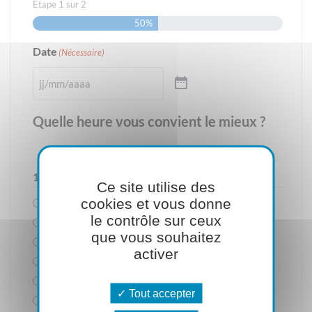
Étape
1
sur
2
50%
Date
(Nécessaire)
Quelle heure vous convient le mieux ?
1 heure
(Nécessaire)
Ce site utilise des
cookies et vous donne
9h00
le contrôle sur ceux
10h00
que vous souhaitez
11h00
activer
12h00
14h00
Tout accepter
15h00