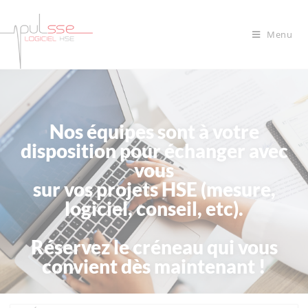
Menu
Nos équipes sont à votre
disposition pour échanger avec
vous
sur vos projets HSE (mesure,
logiciel, conseil, etc).
Réservez le créneau qui vous
convient dès maintenant !