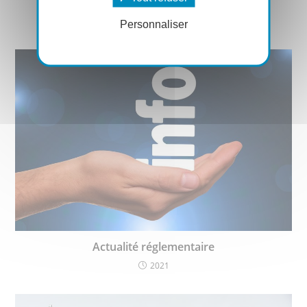
et l’emballage
2021
Personnaliser
Actualité réglementaire
2021