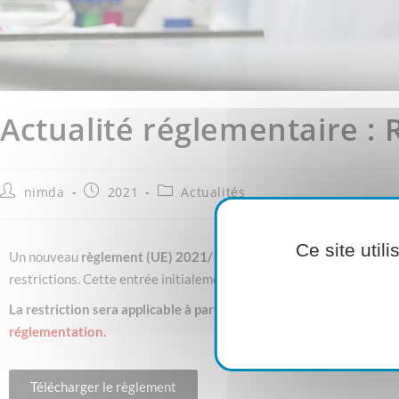
Actualité réglementaire : R
nimda
2021
Actualités
Ce site util
Un nouveau
règlement (UE) 2021/1297
modifiant la liste des
rest
restrictions. Cette entrée initialement prévue pour les PFOA (aci
La restriction sera applicable à partir du 25/02/2023 excepté pour
réglementation.
Télécharger le règlement