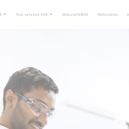
E
Nos services HSE
MesureINBOX
Webinaires
A