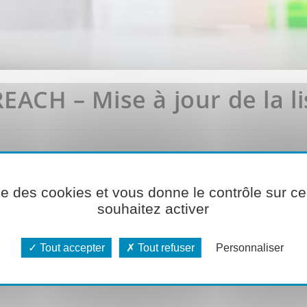
EACH – Mise à jour de la li
ise des cookies et vous donne le contrôle sur 
rictions REACH
vient d’être publié. Ce règlement prévoit la modificati
souhaitez activer
de pentadécafluorooctanoïque) s’applique désormais aux PFCA C9 – C
 certains secteurs d’activité.
Le
logiciel HSE Pulsse
sera mis à jour
Tout accepter
Tout refuser
Personnaliser