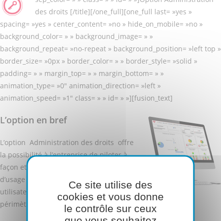
des droits [/title][/one_full][one_full last= »yes »
spacing= »yes » center_content= »no » hide_on_mobile= »no »
background_color= » » background_image= » »
background_repeat= »no-repeat » background_position= »left top »
border_size= »0px » border_color= » » border_style= »solid »
padding= » » margin_top= » » margin_bottom= » »
animation_type= »0″ animation_direction= »left »
animation_speed= »1″ class= » » id= » »][fusion_text]
L’option en bref
L’option Administration des droits offre
la possibilité à l’entreprise de piloter à
façon et de manière fine les droits
d’usage du logiciel associés à chaque
Ce site utilise des
utilisateur en fonction de leur
cookies et vous donne
périmètre d’action dans l’organisation de l’entreprise.
le contrôle sur ceux
que vous souhaitez