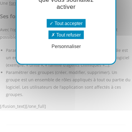
Une
formation dédiée
vient accompagner cette option.
activer
Ses fonctionnalités en détail
Tout accepter
Avec l’option de cadrage « Administration des droits », il est
Tout refuser
possible de :
Personnaliser
Paramétrer des rôles (créer, modifier, supprimer) . Un rôle est
un ensemble d’autorisations sur différentes parties du logiciel
(exemple: « unité », « famille d’agents chimiques »…).
Paramétrer des groupes (créer, modifier, supprimer). Un
groupe est un ensemble de rôles appliqués à tout ou partie du
logiciel. Les utilisateurs de l’application sont affectés à ces
groupes.
[/fusion_text][/one_full]