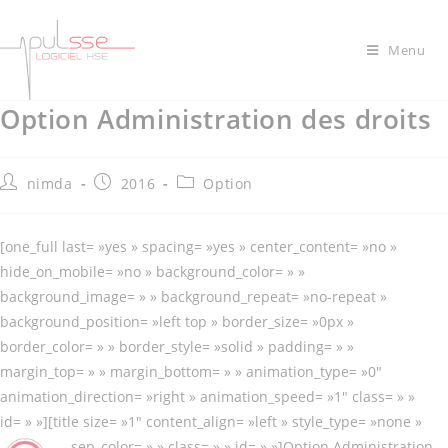
Menu
Option Administration des droits
nimda
2016
Option
[one_full last= »yes » spacing= »yes » center_content= »no »
hide_on_mobile= »no » background_color= » »
background_image= » » background_repeat= »no-repeat »
background_position= »left top » border_size= »0px »
border_color= » » border_style= »solid » padding= » »
margin_top= » » margin_bottom= » » animation_type= »0″
animation_direction= »right » animation_speed= »1″ class= » »
id= » »][title size= »1″ content_align= »left » style_type= »none »
sep_color= » » class= » » id= » »]
Option Administration