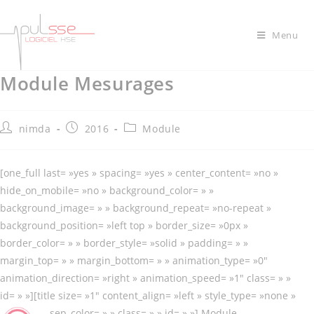
Menu
Module Mesurages
nimda
2016
Module
[one_full last= »yes » spacing= »yes » center_content= »no »
hide_on_mobile= »no » background_color= » »
background_image= » » background_repeat= »no-repeat »
background_position= »left top » border_size= »0px »
border_color= » » border_style= »solid » padding= » »
margin_top= » » margin_bottom= » » animation_type= »0″
animation_direction= »right » animation_speed= »1″ class= » »
id= » »][title size= »1″ content_align= »left » style_type= »none »
sep_color= » » class= » » id= » »]
Module