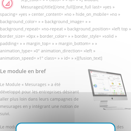
Mesurages[/title][/one_full][one_full last= »yes »
spacing= »yes » center_content= »no » hide_on_mobile= »no »
background_color= » » background_image= » »
background_repeat= »no-repeat » background_position= »left top »
border_size= »0px » border_color= » » border_style= »solid »
padding= » » margin_top= » » margin_bottom= » »
animation_type= »0″ animation_direction= »left »
animation_speed= »1″ class= » » id= » »][fusion_text]
Le module en bref
Le Module « Mesurages » a été
développé pour les entreprises désirant
aller plus loin dans leurs campagnes de
mesurages en y intégrant une notion de
suivi.
Le module « Mesurages » permet de garder une traçabilité des