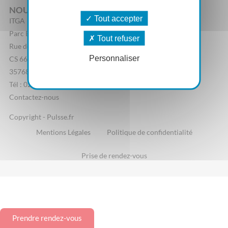
NOUS CONTACTER
Tout accepter
ITGA
Parc Edonia, Bâtiment R
Tout refuser
Rue de la Terre Adélie
Personnaliser
CS 66862
35768 Saint-Grégoire Cedex
Tél : 02 23 44 07 20
Contactez-nous
Copyright - Pulsse.fr
Mentions Légales
Politique de confidentialité
Prise de rendez-vous
Prendre rendez-vous