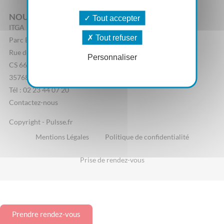
NOUS CONTACTER
Tout accepter
ITGA
Tout refuser
Parc Edonia, Bâtiment R
Rue de la Terre Adélie
Personnaliser
CS 66862
35768 Saint-Grégoire Cedex
Tél : 02 23 44 07 20
Contactez-nous
Copyright - Pulsse.fr
Mentions Légales
Politique de confidentialité
Prise de rendez-vous
Prendre rendez-vous