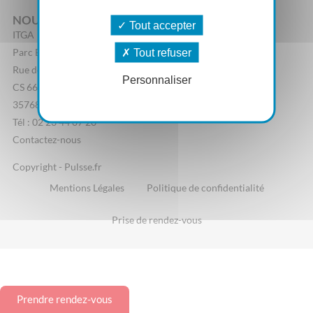
NOUS CONTACTER
Tout accepter
ITGA
Parc Edonia, Bâtiment R
Tout refuser
Rue de la Terre Adélie
Personnaliser
CS 66862
35768 Saint-Grégoire Cedex
Tél : 02 23 44 07 20
Contactez-nous
Copyright - Pulsse.fr
Mentions Légales
Politique de confidentialité
Prise de rendez-vous
Prendre rendez-vous