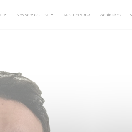
E
Nos services HSE
MesureINBOX
Webinaires
A