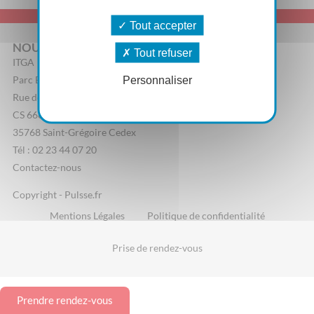
Tout accepter
NOUS CONTACTER
Tout refuser
ITGA
Parc Edonia, Bâtiment R
Personnaliser
Rue de la Terre Adélie
CS 66862
35768 Saint-Grégoire Cedex
Tél : 02 23 44 07 20
Contactez-nous
Copyright - Pulsse.fr
Mentions Légales
Politique de confidentialité
Prise de rendez-vous
Prendre rendez-vous