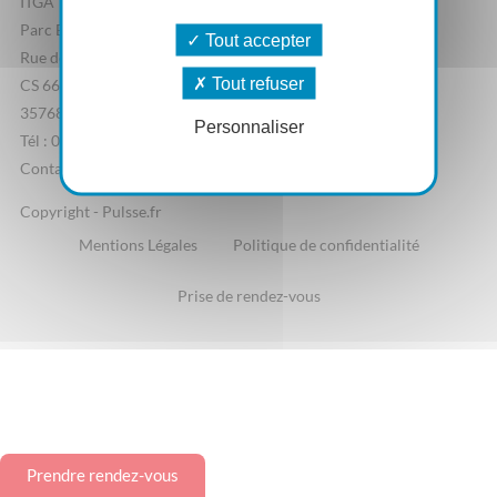
ITGA
Parc Edonia, Bâtiment R
Tout accepter
Rue de la Terre Adélie
Tout refuser
CS 66862
35768 Saint-Grégoire Cedex
Personnaliser
Tél : 02 23 44 07 20
Contactez-nous
Copyright - Pulsse.fr
Mentions Légales
Politique de confidentialité
Prise de rendez-vous
Prendre rendez-vous