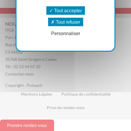
Tout accepter
Tout refuser
NOUS CONTACTER
ITGA
Personnaliser
Parc Edonia, Bâtiment R
Rue de la Terre Adélie
CS 66862
35768 Saint-Grégoire Cedex
Tél : 02 23 44 07 20
Contactez-nous
Copyright - Pulsse.fr
Mentions Légales
Politique de confidentialité
Prise de rendez-vous
Prendre rendez-vous