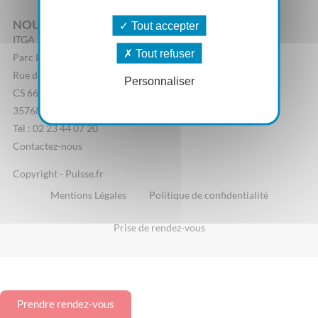
NOUS CONTACTER
Tout accepter
ITGA
Tout refuser
Parc Edonia, Bâtiment R
Rue de la Terre Adélie
Personnaliser
CS 66862
35768 Saint-Grégoire Cedex
Tél : 02 23 44 07 20
Contactez-nous
Copyright - Pulsse.fr
Mentions Légales
Politique de confidentialité
Prise de rendez-vous
Prendre rendez-vous