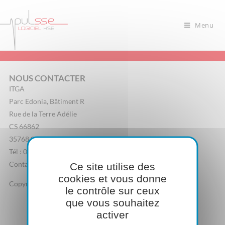
Menu
NOUS CONTACTER
ITGA
Parc Edonia, Bâtiment R
Rue de la Terre Adélie
CS 66862
35768 Saint-Grégoire Cedex
Tél : 02 23 44 07 20
Contactez-nous
Ce site utilise des
cookies et vous donne
Copyright - Pulsse.fr
le contrôle sur ceux
Mentions Légales
Politique de confidentialité
que vous souhaitez
activer
Prise de rendez-vous