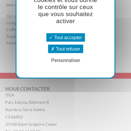
Menu
le contrôle sur ceux
que vous souhaitez
Qui sommes-nous ?
activer
Le logiciel
L'offre
Support logiciel
Tout accepter
Testez-le
Tout refuser
Personnaliser
NOUS CONTACTER
ITGA
Parc Edonia, Bâtiment R
Rue de la Terre Adélie
CS 66862
35768 Saint-Grégoire Cedex