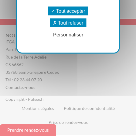
Tout accepter
Tout refuser
Personnaliser
NOUS CONTACTER
ITGA
Parc Edonia, Bâtiment R
Rue de la Terre Adélie
CS 66862
35768 Saint-Grégoire Cedex
Tél : 02 23 44 07 20
Contactez-nous
Copyright - Pulsse.fr
Mentions Légales
Politique de confidentialité
Prise de rendez-vous
Prendre rendez-vous