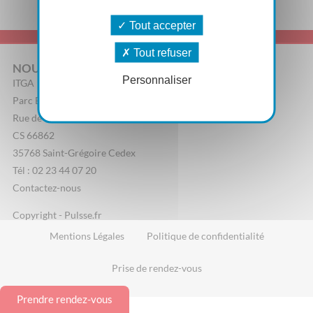
Tout accepter
Tout refuser
NOUS CONTACTER
Personnaliser
ITGA
Parc Edonia, Bâtiment R
Rue de la Terre Adélie
CS 66862
35768 Saint-Grégoire Cedex
Tél : 02 23 44 07 20
Contactez-nous
Copyright - Pulsse.fr
Mentions Légales
Politique de confidentialité
Prise de rendez-vous
Prendre rendez-vous