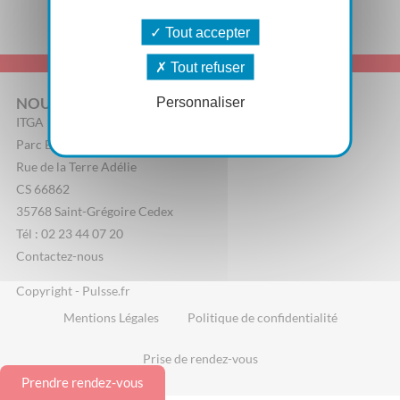
Tout accepter
Tout refuser
NOUS CONTACTER
Personnaliser
ITGA
Parc Edonia, Bâtiment R
Rue de la Terre Adélie
CS 66862
35768 Saint-Grégoire Cedex
Tél : 02 23 44 07 20
Contactez-nous
Copyright - Pulsse.fr
Mentions Légales
Politique de confidentialité
Prise de rendez-vous
Prendre rendez-vous