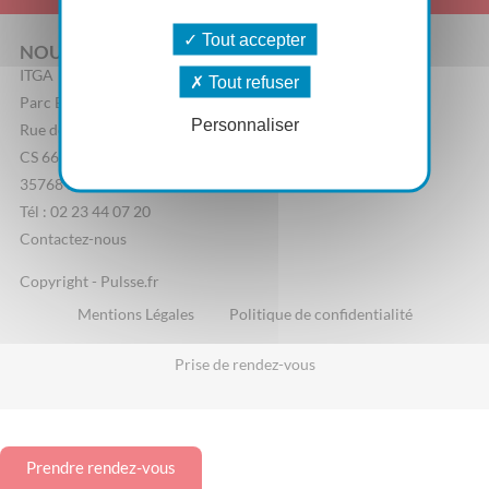
Tout accepter
NOUS CONTACTER
ITGA
Tout refuser
Parc Edonia, Bâtiment R
Personnaliser
Rue de la Terre Adélie
CS 66862
35768 Saint-Grégoire Cedex
Tél : 02 23 44 07 20
Contactez-nous
Copyright - Pulsse.fr
Mentions Légales
Politique de confidentialité
Prise de rendez-vous
Prendre rendez-vous