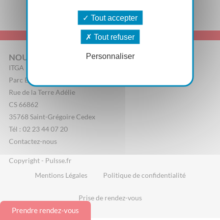
Tout accepter
Tout refuser
Personnaliser
NOUS CONTACTER
ITGA
Parc Edonia, Bâtiment R
Rue de la Terre Adélie
CS 66862
35768 Saint-Grégoire Cedex
Tél : 02 23 44 07 20
Contactez-nous
Copyright - Pulsse.fr
Mentions Légales
Politique de confidentialité
Prise de rendez-vous
Prendre rendez-vous