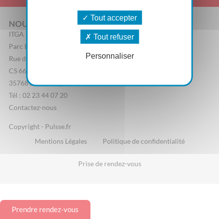
Tout accepter
NOUS CONTACTER
ITGA
Tout refuser
Parc Edonia, Bâtiment R
Personnaliser
Rue de la Terre Adélie
CS 66862
35768 Saint-Grégoire Cedex
Tél : 02 23 44 07 20
Contactez-nous
Copyright - Pulsse.fr
Mentions Légales
Politique de confidentialité
Prise de rendez-vous
Prendre rendez-vous