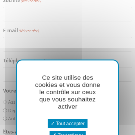
Société
(Nécessaire)
E-mail
(Nécessaire)
Téléphone
(Nécessaire)
Ce site utilise des
cookies et vous donne
Votre demande de devis concerne
le contrôle sur ceux
(Nécessaire)
que vous souhaitez
Assistance sur site et expertise
activer
Déploiement Pulsse en mode projet
Autre
Tout accepter
Êtes-vous utilisateur Pulsse ?
(Nécessaire)