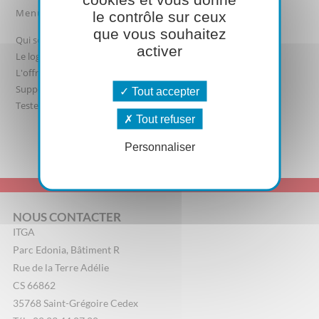
Menu
le contrôle sur ceux
que vous souhaitez
Qui sommes-nous ?
activer
Le logiciel
L'offre
Support logiciel
Tout accepter
Testez-le
Tout refuser
Personnaliser
NOUS CONTACTER
ITGA
Parc Edonia, Bâtiment R
Rue de la Terre Adélie
CS 66862
35768 Saint-Grégoire Cedex