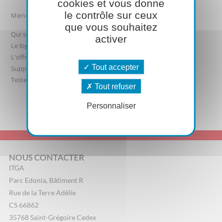
cookies et vous donne
le contrôle sur ceux
Menu
que vous souhaitez
Qui sommes-nous ?
activer
Le logiciel
L'offre
Tout accepter
Support logiciel
Testez-le
Tout refuser
Personnaliser
NOUS CONTACTER
ITGA
Parc Edonia, Bâtiment R
Rue de la Terre Adélie
CS 66862
35768 Saint-Grégoire Cedex