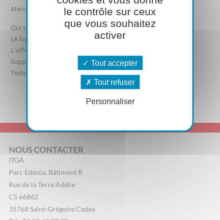
Menu
le contrôle sur ceux
que vous souhaitez
Qui sommes-nous ?
activer
Le logiciel
L'offre
Support logiciel
Tout accepter
Testez-le
Tout refuser
Personnaliser
NOUS CONTACTER
ITGA
Parc Edonia, Bâtiment R
Rue de la Terre Adélie
CS 66862
35768 Saint-Grégoire Cedex