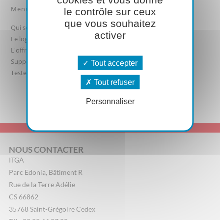
Menu
le contrôle sur ceux
que vous souhaitez
Qui sommes-nous ?
activer
Le logiciel
L'offre
Support logiciel
Tout accepter
Testez-le
Tout refuser
Personnaliser
NOUS CONTACTER
ITGA
Parc Edonia, Bâtiment R
Rue de la Terre Adélie
CS 66862
35768 Saint-Grégoire Cedex