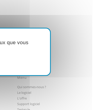
ceux que vous
Menu
Qui sommes-nous ?
Le logiciel
L'offre
Support logiciel
Testez-le