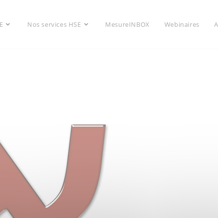
E
Nos services HSE
MesureINBOX
Webinaires
A