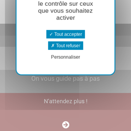
le contrôle sur ceux
que vous souhaitez
TESTER PULSSE
activer
C’est gratuit
Tout accepter
Tout refuser
Sans engagement
Personnaliser
On vous guide pas à pas
N’attendez plus !